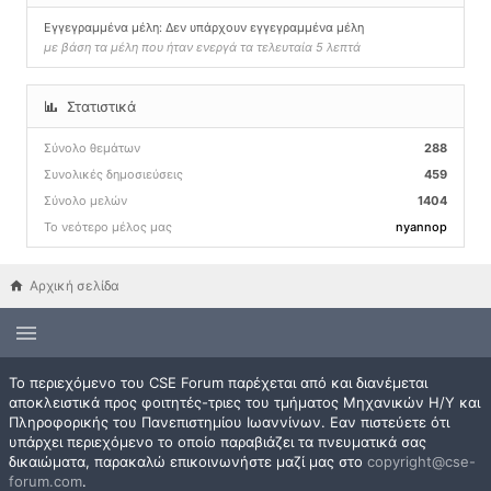
Εγγεγραμμένα μέλη: Δεν υπάρχουν εγγεγραμμένα μέλη
με βάση τα μέλη που ήταν ενεργά τα τελευταία 5 λεπτά
Στατιστικά
Σύνολο θεμάτων
288
Συνολικές δημοσιεύσεις
459
Σύνολο μελών
1404
Το νεότερο μέλος μας
nyannop
Αρχική σελίδα
Το περιεχόμενο του CSE Forum παρέχεται από και διανέμεται
αποκλειστικά προς φοιτητές-τριες του τμήματος Μηχανικών Η/Υ και
Πληροφορικής του Πανεπιστημίου Ιωαννίνων. Εαν πιστεύετε ότι
υπάρχει περιεχόμενο το οποίο παραβιάζει τα πνευματικά σας
δικαιώματα, παρακαλώ επικοινωνήστε μαζί μας στο
copyright@cse-
forum.com
.