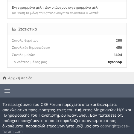
Εγγεγραμμένα μέλη: Δεν υπάρχουν εγγεγραμμένα μέλη
με βάση τα μέλη που ήταν ενεργά τα τελευταία 5 λεπτά
Στατιστικά
Σύνολο θεμάτων
288
Συνολικές δημοσιεύσεις
459
Σύνολο μελών
1404
Το νεότερο μέλος μας
nyannop
Αρχική σελίδα
Το περιεχόμενο του CSE Forum παρέχεται από και διανέμεται
αποκλειστικά προς φοιτητές-τριες του τμήματος Μηχανικών Η/Υ και
Πληροφορικής του Πανεπιστημίου Ιωαννίνων. Εαν πιστεύετε ότι
υπάρχει περιεχόμενο το οποίο παραβιάζει τα πνευματικά σας
δικαιώματα, παρακαλώ επικοινωνήστε μαζί μας στο
copyright@cse-
forum.com
.