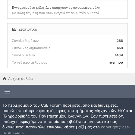
Εγγεγραμμένα μέλη: Δεν υπάρχουν εγγεγραμμένα μέλη
με βάση τα μέλη που ήταν ενεργά τα τελευταία 5 λεπτά
Στατιστικά
Σύνολο θεμάτων
288
Συνολικές δημοσιεύσεις
459
Σύνολο μελών
1404
Το νεότερο μέλος μας
nyannop
Αρχική σελίδα
Το περιεχόμενο του CSE Forum παρέχεται από και διανέμεται
αποκλειστικά προς φοιτητές-τριες του τμήματος Μηχανικών Η/Υ και
Πληροφορικής του Πανεπιστημίου Ιωαννίνων. Εαν πιστεύετε ότι
υπάρχει περιεχόμενο το οποίο παραβιάζει τα πνευματικά σας
δικαιώματα, παρακαλώ επικοινωνήστε μαζί μας στο
copyright@cse-
forum.com
.