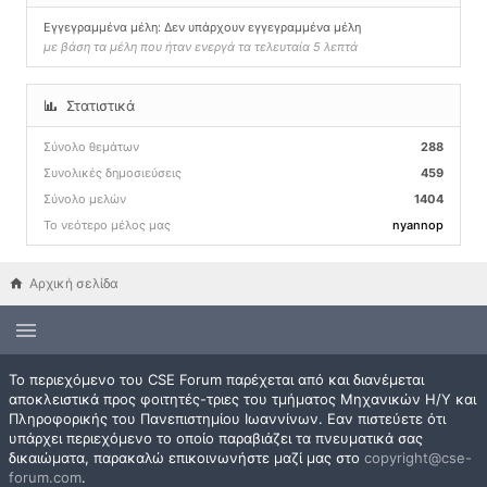
Εγγεγραμμένα μέλη: Δεν υπάρχουν εγγεγραμμένα μέλη
με βάση τα μέλη που ήταν ενεργά τα τελευταία 5 λεπτά
Στατιστικά
Σύνολο θεμάτων
288
Συνολικές δημοσιεύσεις
459
Σύνολο μελών
1404
Το νεότερο μέλος μας
nyannop
Αρχική σελίδα
Το περιεχόμενο του CSE Forum παρέχεται από και διανέμεται
αποκλειστικά προς φοιτητές-τριες του τμήματος Μηχανικών Η/Υ και
Πληροφορικής του Πανεπιστημίου Ιωαννίνων. Εαν πιστεύετε ότι
υπάρχει περιεχόμενο το οποίο παραβιάζει τα πνευματικά σας
δικαιώματα, παρακαλώ επικοινωνήστε μαζί μας στο
copyright@cse-
forum.com
.