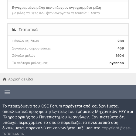
Εγγεγραμμένα μέλη: Δεν υπάρχουν εγγεγραμμένα μέλη
με βάση τα μέλη που ήταν ενεργά τα τελευταία 5 λεπτά
Στατιστικά
Σύνολο θεμάτων
288
Συνολικές δημοσιεύσεις
459
Σύνολο μελών
1404
Το νεότερο μέλος μας
nyannop
Αρχική σελίδα
Το περιεχόμενο του CSE Forum παρέχεται από και διανέμεται
αποκλειστικά προς φοιτητές-τριες του τμήματος Μηχανικών Η/Υ και
Πληροφορικής του Πανεπιστημίου Ιωαννίνων. Εαν πιστεύετε ότι
υπάρχει περιεχόμενο το οποίο παραβιάζει τα πνευματικά σας
δικαιώματα, παρακαλώ επικοινωνήστε μαζί μας στο
copyright@cse-
forum.com
.