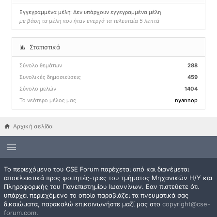
Εγγεγραμμένα μέλη: Δεν υπάρχουν εγγεγραμμένα μέλη
με βάση τα μέλη που ήταν ενεργά τα τελευταία 5 λεπτά
Στατιστικά
Σύνολο θεμάτων
288
Συνολικές δημοσιεύσεις
459
Σύνολο μελών
1404
Το νεότερο μέλος μας
nyannop
Αρχική σελίδα
Το περιεχόμενο του CSE Forum παρέχεται από και διανέμεται
αποκλειστικά προς φοιτητές-τριες του τμήματος Μηχανικών Η/Υ και
Πληροφορικής του Πανεπιστημίου Ιωαννίνων. Εαν πιστεύετε ότι
υπάρχει περιεχόμενο το οποίο παραβιάζει τα πνευματικά σας
δικαιώματα, παρακαλώ επικοινωνήστε μαζί μας στο
copyright@cse-
forum.com
.