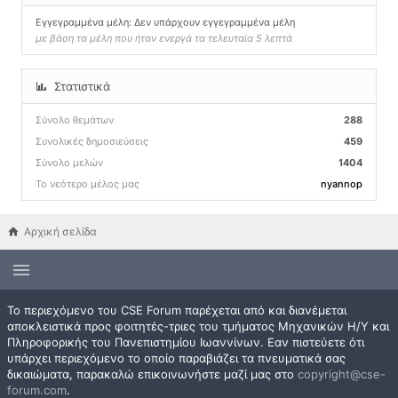
Εγγεγραμμένα μέλη: Δεν υπάρχουν εγγεγραμμένα μέλη
με βάση τα μέλη που ήταν ενεργά τα τελευταία 5 λεπτά
Στατιστικά
Σύνολο θεμάτων
288
Συνολικές δημοσιεύσεις
459
Σύνολο μελών
1404
Το νεότερο μέλος μας
nyannop
Αρχική σελίδα
Το περιεχόμενο του CSE Forum παρέχεται από και διανέμεται
αποκλειστικά προς φοιτητές-τριες του τμήματος Μηχανικών Η/Υ και
Πληροφορικής του Πανεπιστημίου Ιωαννίνων. Εαν πιστεύετε ότι
υπάρχει περιεχόμενο το οποίο παραβιάζει τα πνευματικά σας
δικαιώματα, παρακαλώ επικοινωνήστε μαζί μας στο
copyright@cse-
forum.com
.