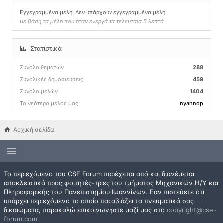
Εγγεγραμμένα μέλη: Δεν υπάρχουν εγγεγραμμένα μέλη
με βάση τα μέλη που ήταν ενεργά τα τελευταία 5 λεπτά
Στατιστικά
Σύνολο θεμάτων
288
Συνολικές δημοσιεύσεις
459
Σύνολο μελών
1404
Το νεότερο μέλος μας
nyannop
Αρχική σελίδα
Το περιεχόμενο του CSE Forum παρέχεται από και διανέμεται
αποκλειστικά προς φοιτητές-τριες του τμήματος Μηχανικών Η/Υ και
Πληροφορικής του Πανεπιστημίου Ιωαννίνων. Εαν πιστεύετε ότι
υπάρχει περιεχόμενο το οποίο παραβιάζει τα πνευματικά σας
δικαιώματα, παρακαλώ επικοινωνήστε μαζί μας στο
copyright@cse-
forum.com
.