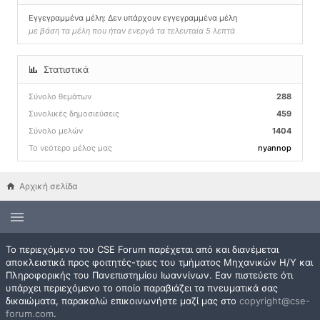
Εγγεγραμμένα μέλη: Δεν υπάρχουν εγγεγραμμένα μέλη
με βάση τα μέλη που ήταν ενεργά τα τελευταία 5 λεπτά
Στατιστικά
Σύνολο θεμάτων
288
Συνολικές δημοσιεύσεις
459
Σύνολο μελών
1404
Το νεότερο μέλος μας
nyannop
Αρχική σελίδα
Το περιεχόμενο του CSE Forum παρέχεται από και διανέμεται
αποκλειστικά προς φοιτητές-τριες του τμήματος Μηχανικών Η/Υ και
Πληροφορικής του Πανεπιστημίου Ιωαννίνων. Εαν πιστεύετε ότι
υπάρχει περιεχόμενο το οποίο παραβιάζει τα πνευματικά σας
δικαιώματα, παρακαλώ επικοινωνήστε μαζί μας στο
copyright@cse-
forum.com
.