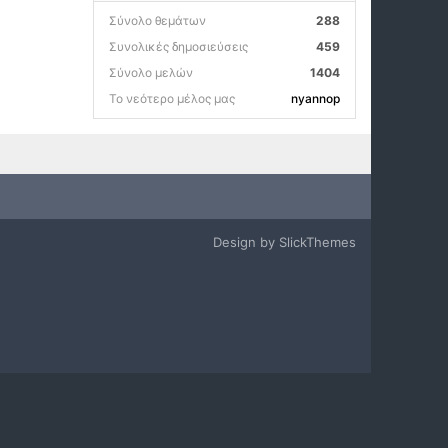
Σύνολο θεμάτων
288
Συνολικές δημοσιεύσεις
459
Σύνολο μελών
1404
Το νεότερο μέλος μας
nyannop
Design by SlickThemes