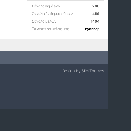
Σύνολο θεμάτων
288
Συνολικές δημοσιεύσεις
459
Σύνολο μελών
1404
Το νεότερο μέλος μας
nyannop
Design by SlickThemes