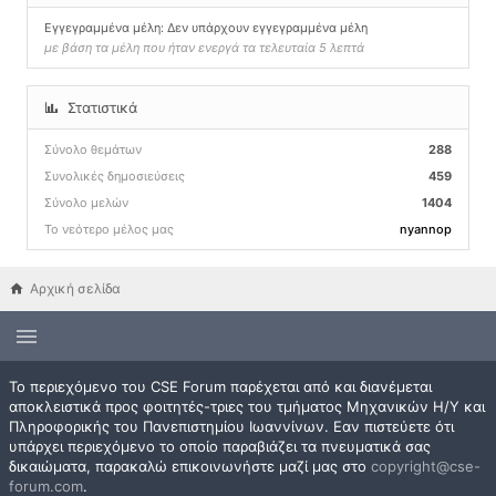
Εγγεγραμμένα μέλη: Δεν υπάρχουν εγγεγραμμένα μέλη
με βάση τα μέλη που ήταν ενεργά τα τελευταία 5 λεπτά
Στατιστικά
Σύνολο θεμάτων
288
Συνολικές δημοσιεύσεις
459
Σύνολο μελών
1404
Το νεότερο μέλος μας
nyannop
Αρχική σελίδα
Το περιεχόμενο του CSE Forum παρέχεται από και διανέμεται
αποκλειστικά προς φοιτητές-τριες του τμήματος Μηχανικών Η/Υ και
Πληροφορικής του Πανεπιστημίου Ιωαννίνων. Εαν πιστεύετε ότι
υπάρχει περιεχόμενο το οποίο παραβιάζει τα πνευματικά σας
δικαιώματα, παρακαλώ επικοινωνήστε μαζί μας στο
copyright@cse-
forum.com
.