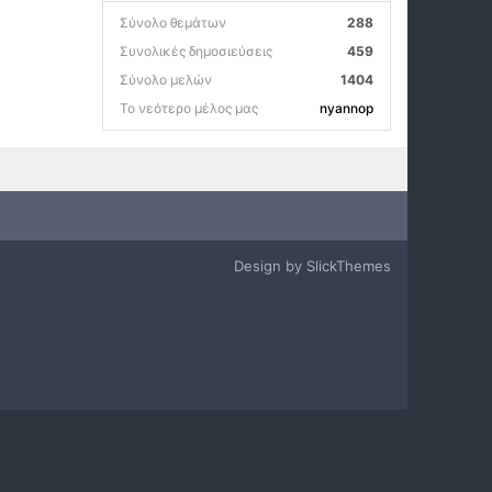
Σύνολο θεμάτων
288
Συνολικές δημοσιεύσεις
459
Σύνολο μελών
1404
Το νεότερο μέλος μας
nyannop
Design by SlickThemes