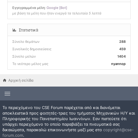
Εγγεγραμμένα μέλη:
Google [Bot]
με βάση τα μέλη που ήταν ενεργά τα τελευταία 5 λεπτά
Στατιστικά
Σύνολο θεμάτων
288
Συνολικές δημοσιεύσεις
459
Σύνολο μελών
1404
Το νεότερο μέλος μας
nyannop
Αρχική σελίδα
Το περιεχόμενο του CSE Forum παρέχεται από και διανέμεται
αποκλειστικά προς φοιτητές-τριες του τμήματος Μηχανικών Η/Υ και
Πληροφορικής του Πανεπιστημίου Ιωαννίνων. Εαν πιστεύετε ότι
υπάρχει περιεχόμενο το οποίο παραβιάζει τα πνευματικά σας
δικαιώματα, παρακαλώ επικοινωνήστε μαζί μας στο
copyright@cse-
forum.com
.