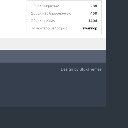
Σύνολο θεμάτων
288
Συνολικές δημοσιεύσεις
459
Σύνολο μελών
1404
Το νεότερο μέλος μας
nyannop
Design by SlickThemes