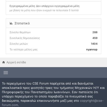
Εγγεγραμμένα μέλη: Δεν υπάρχουν εγγεγραμμένα μέλη
με βάση τα μέλη που ήταν ενεργά τα τελευταία 5 λεπτά
Στατιστικά
Σύνολο θεμάτων
288
Συνολικές δημοσιεύσεις
459
Σύνολο μελών
1404
Το νεότερο μέλος μας
nyannop
Αρχική σελίδα
Το περιεχόμενο του CSE Forum παρέχεται από και διανέμεται
αποκλειστικά προς φοιτητές-τριες του τμήματος Μηχανικών Η/Υ και
Πληροφορικής του Πανεπιστημίου Ιωαννίνων. Εαν πιστεύετε ότι
υπάρχει περιεχόμενο το οποίο παραβιάζει τα πνευματικά σας
δικαιώματα, παρακαλώ επικοινωνήστε μαζί μας στο
copyright@cse-
forum.com
.