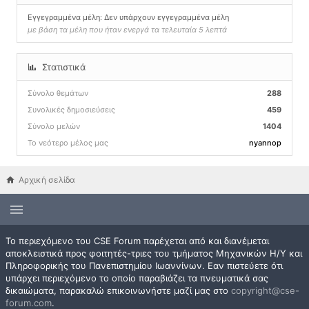
Εγγεγραμμένα μέλη: Δεν υπάρχουν εγγεγραμμένα μέλη
με βάση τα μέλη που ήταν ενεργά τα τελευταία 5 λεπτά
Στατιστικά
Σύνολο θεμάτων
288
Συνολικές δημοσιεύσεις
459
Σύνολο μελών
1404
Το νεότερο μέλος μας
nyannop
Αρχική σελίδα
Το περιεχόμενο του CSE Forum παρέχεται από και διανέμεται
αποκλειστικά προς φοιτητές-τριες του τμήματος Μηχανικών Η/Υ και
Πληροφορικής του Πανεπιστημίου Ιωαννίνων. Εαν πιστεύετε ότι
υπάρχει περιεχόμενο το οποίο παραβιάζει τα πνευματικά σας
δικαιώματα, παρακαλώ επικοινωνήστε μαζί μας στο
copyright@cse-
forum.com
.