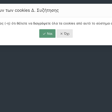
ν των cookies Δ. Συζήτησης
ρος (-η) ότι θέλετε να διαγράψετε όλα τα cookies από αυτό το σύστημα
Ναι
Όχι