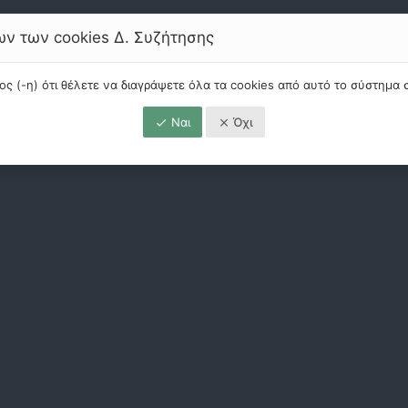
ν των cookies Δ. Συζήτησης
ρος (-η) ότι θέλετε να διαγράψετε όλα τα cookies από αυτό το σύστημα
Ναι
Όχι