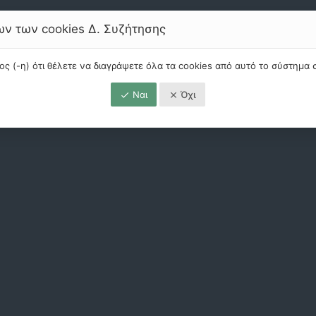
ν των cookies Δ. Συζήτησης
ρος (-η) ότι θέλετε να διαγράψετε όλα τα cookies από αυτό το σύστημα
Ναι
Όχι