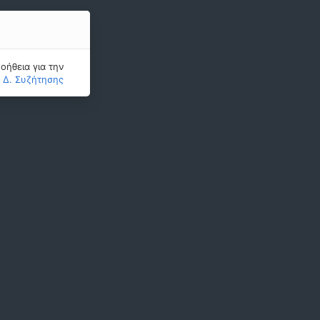
οήθεια για την
ς Δ. Συζήτησης