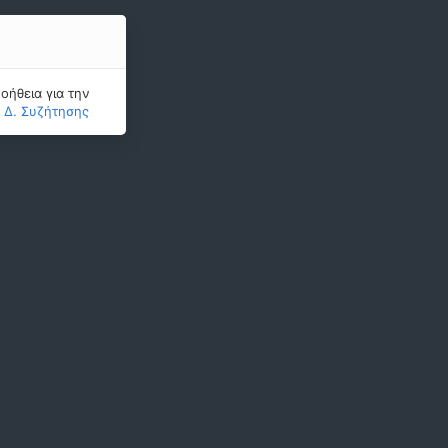
οήθεια για την
ς Δ. Συζήτησης