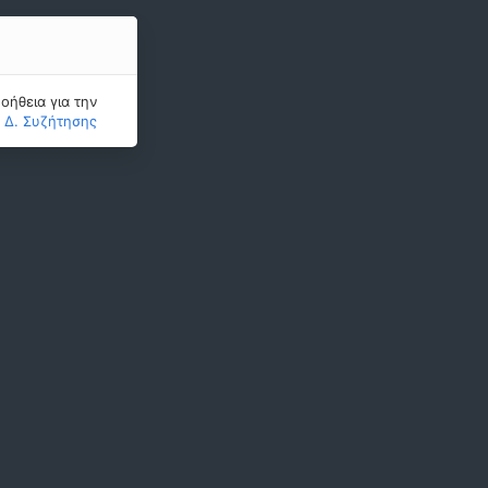
οήθεια για την
ς Δ. Συζήτησης