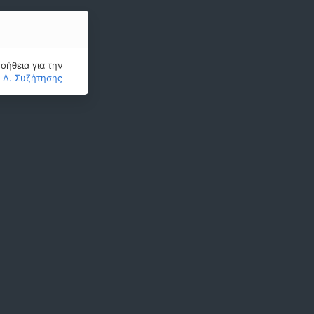
οήθεια για την
ς Δ. Συζήτησης