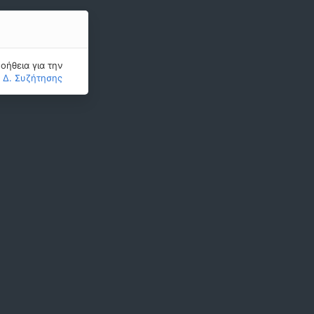
οήθεια για την
ς Δ. Συζήτησης